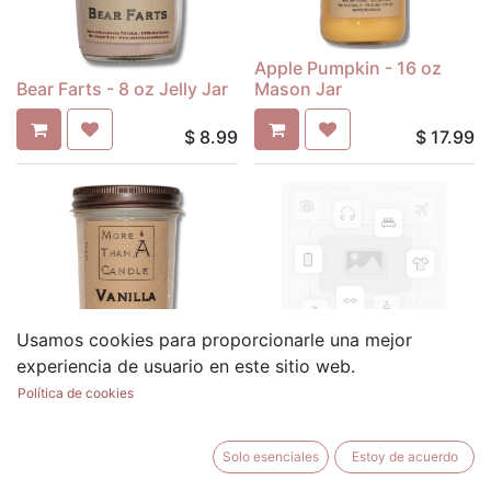
Apple Pumpkin - 16 oz
Bear Farts - 8 oz Jelly Jar
Mason Jar
$
8.99
$
17.99
Usamos cookies para proporcionarle una mejor
Vanilla - 8 oz Jelly Jar
Duck Farts - 8 oz Jelly Jar
experiencia de usuario en este sitio web.
Política de cookies
$
8.99
$
8.99
Solo esenciales
Estoy de acuerdo