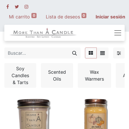
0
0
Mi carrito
Lista de deseos
Iniciar sesión
Soy
Scented
Wax
Candles
Ac
Oils
Warmers
& Tarts